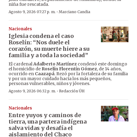
niña fue rescatada.
·
Agosto 9, 2026 07:27 p. m.
Marciano Candia
Nacionales
Iglesia condena el caso
Roselín: “Nos duele el
corazón, su muerte hiere a su
familia y a toda la sociedad”
El cardenal
Adalberto Martínez
condenó este domingo
el homicidio de
Roselín Florentín Gómez
, de 14 años,
ocurrido en
Caazapá
. Rezó por la fortaleza de su familia
y por un mayor cuidado hacia los más pequeños,
personas vulnerables, niños y jóvenes.
·
Agosto 9, 2026 06:32 p. m.
Redacción ÚH
Nacionales
Entre yuyos y caminos de
tierra, una partera indígena
salva vidas y desafía el
aislamiento del Chaco