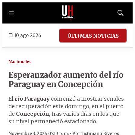
Menú
Mostrar
búsqued
10 ago 2026
ÚLTIMAS NOTICIAS
Nacionales
Esperanzador aumento del río
Paraguay en Concepción
El
río Paraguay
comenzó a mostrar señales
de recuperación este domingo, en el puerto
de
Concepción
, tras varios días en los que
su nivel permaneció estacionado.
Noviembre 3, 2024 07:19 p. m. •
Por
Justiniano Riveros