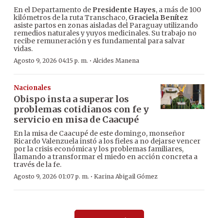
En el Departamento de
Presidente Hayes
, a más de 100
kilómetros de la ruta Transchaco,
Graciela Benítez
asiste partos en zonas aisladas del Paraguay utilizando
remedios naturales y yuyos medicinales. Su trabajo no
recibe remuneración y es fundamental para salvar
vidas.
·
Agosto 9, 2026 04:15 p. m.
Alcides Manena
Nacionales
Obispo insta a superar los
problemas cotidianos con fe y
servicio en misa de Caacupé
En la misa de Caacupé de este domingo, monseñor
Ricardo Valenzuela instó a los fieles a no dejarse vencer
por la crisis económica y los problemas familiares,
llamando a transformar el miedo en acción concreta a
través de la fe.
·
Agosto 9, 2026 01:07 p. m.
Karina Abigail Gómez