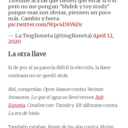
Tirenme acá las que tienen que estar si o si
pero no me pongan "Shdek y toy stody"
porque esas son obvias, piensen un poco
más. Cambio y fuera.
pic.twitter.com/Wpc4DSV6Dc
— La Troglioneta (@troglioneta)
April 12,
2020
La otra llave
Si de por sí ya parecía difícil la elección, la llave
contraria no se quedó atrás.
Ahí, competían
Open Season
contra
Vecinos
Invasores
,
Lo que el agua se llevó
versus
Bob
Esponja
,
Coraline
con
Tarzán
y
101 dálmatas
contra
La era de hielo
.
También estaban
Reyes de las olas
contra
Mulan
,