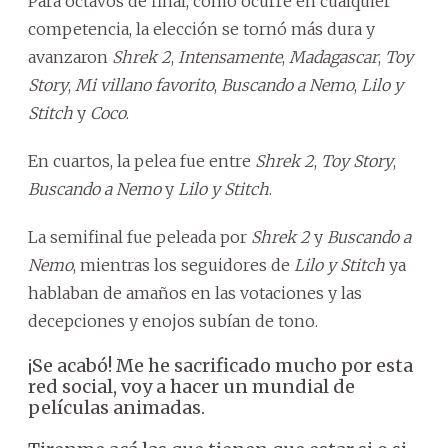
Para octavos de final, como ocurre en cualquier
competencia, la elección se tornó más dura y
avanzaron
Shrek 2
,
Intensamente
,
Madagascar
,
Toy
Story
,
Mi villano favorito
,
Buscando a Nemo
,
Lilo y
Stitch
y
Coco
.
En cuartos, la pelea fue entre
Shrek 2
,
Toy Story
,
Buscando a Nemo
y
Lilo y Stitch
.
La semifinal fue peleada por
Shrek 2
y
Buscando a
Nemo
, mientras los seguidores de
Lilo y Stitch
ya
hablaban de amaños en las votaciones y las
decepciones y enojos subían de tono.
¡Se acabó! Me he sacrificado mucho por esta
red social, voy a hacer un mundial de
películas animadas.