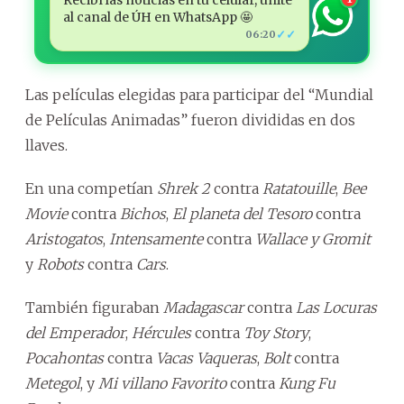
al canal de ÚH en WhatsApp 🤩
✓✓
06:20
Las películas elegidas para participar del “Mundial
de Películas Animadas” fueron divididas en dos
llaves.
En una competían
Shrek 2
contra
Ratatouille
,
Bee
Movie
contra
Bichos
,
El planeta del Tesoro
contra
Aristogatos
,
Intensamente
contra
Wallace y Gromit
y
Robots
contra
Cars
.
También figuraban
Madagascar
contra
Las Locuras
del Emperador
,
Hércules
contra
Toy Story
,
Pocahontas
contra
Vacas Vaqueras
,
Bolt
contra
Metegol
, y
Mi villano Favorito
contra
Kung Fu