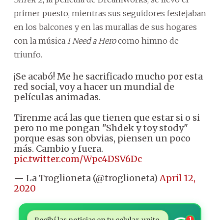
primer puesto, mientras sus seguidores festejaban
en los balcones y en las murallas de sus hogares
con la música
I Need a Hero
como himno de
triunfo.
¡Se acabó! Me he sacrificado mucho por esta
red social, voy a hacer un mundial de
películas animadas.
Tirenme acá las que tienen que estar si o si
pero no me pongan "Shdek y toy stody"
porque esas son obvias, piensen un poco
más. Cambio y fuera.
pic.twitter.com/Wpc4DSV6Dc
— La Troglioneta (@troglioneta)
April 12,
2020
Recibí las noticias en tu celular, unite
1