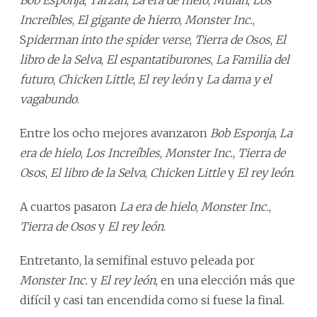
Increíbles
,
El gigante de hierro
,
Monster Inc.
,
S
piderman into the spider verse
,
Tierra de Osos
,
El
libro de la Selva
,
El espantatiburones
,
La Familia del
futuro
,
Chicken Little
,
El rey león
y
La dama y el
vagabundo
.
Entre los ocho mejores avanzaron
Bob Esponja
,
La
era de hielo
,
Los Increíbles
,
Monster Inc.
,
Tierra de
Osos
,
El libro de la Selva
,
Chicken Little
y
El rey león
.
A cuartos pasaron
La era de hielo
,
Monster Inc.
,
Tierra de Osos
y
El rey león
.
Entretanto, la semifinal estuvo peleada por
Monster Inc.
y
El rey león
, en una elección más que
difícil y casi tan encendida como si fuese la final.