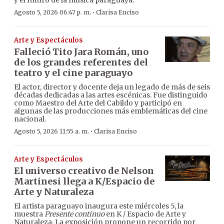
y el futuro de la música paraguaya.
·
Agosto 5, 2026 06:47 p. m.
Clarisa Enciso
Arte y Espectáculos
Falleció Tito Jara Román, uno
de los grandes referentes del
teatro y el cine paraguayo
El actor, director y docente deja un legado de más de seis
décadas dedicadas a las artes escénicas. Fue distinguido
como Maestro del Arte del Cabildo y participó en
algunas de las producciones más emblemáticas del cine
nacional.
·
Agosto 5, 2026 11:55 a. m.
Clarisa Enciso
Arte y Espectáculos
El universo creativo de Nelson
Martinesi llega a K/Espacio de
Arte y Naturaleza
El artista paraguayo inaugura este miércoles 5, la
muestra
Presente continuo
en K / Espacio de Arte y
Naturaleza. La exposición propone un recorrido por