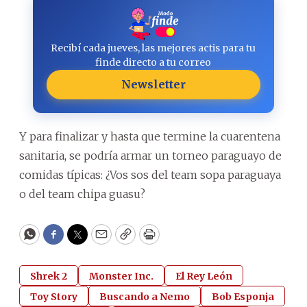
Recibí cada jueves, las mejores actis para tu
finde directo a tu correo
Newsletter
Y para finalizar y hasta que termine la cuarentena
sanitaria, se podría armar un torneo paraguayo de
comidas típicas: ¿Vos sos del team sopa paraguaya
o del team chipa guasu?
WhatsApp
Facebook
Twitter
Email
Copy
Print
Shrek 2
Monster Inc.
El Rey León
Toy Story
Buscando a Nemo
Bob Esponja