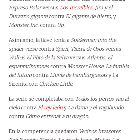
Expreso Polar
versus
Los Increíbles
,
Jim y el
Durazno gigante
contra
El gigante de hierro
, y
Monster Inc.
contra
Up
.
Asimismo, la llave tenía a
Spiderman into the
spider verse
contra
Spirit
,
Tierra de Osos
versus
Wall-E
,
El libro de la Selva
versus
Atlantis
,
El
espantatiburones
contra
Monster House
,
La familia
del futuro
contra
Lluvia de hamburguesas
y La
Sirenita con
Chicken Little
.
La serie se completaba con
Todos los perros van al
cielo
contra
El rey león
y
La dama y el vagabundo
contra
Cómo entrenar a tu dragón
.
En la competencia quedaron
Vecinos Invasores
,
Bob Esponja
,
Tarzán
,
La era de hielo
,
Mulan
,
Los