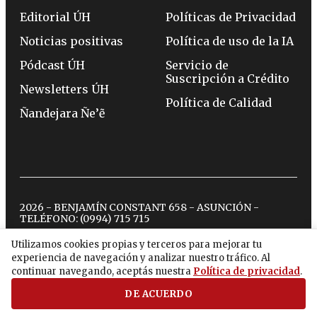
Editorial ÚH
Políticas de Privacidad
Noticias positivas
Política de uso de la IA
Pódcast ÚH
Servicio de
Suscripción a Crédito
Newsletters ÚH
Política de Calidad
Ñandejara Ñe’ẽ
2026 - BENJAMÍN CONSTANT 658 - ASUNCIÓN -
TELÉFONO:
(0994) 715 715
Utilizamos cookies propias y terceros para mejorar tu
experiencia de navegación y analizar nuestro tráfico. Al
twitter
instagram
facebook
tiktok
youtube
spotify
continuar navegando, aceptás nuestra
Política de privacidad
.
DE ACUERDO