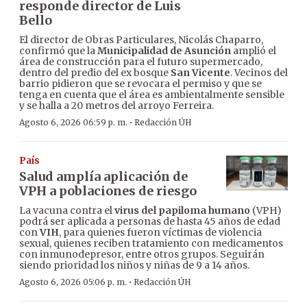
responde director de Luis
Bello
El director de Obras Particulares, Nicolás Chaparro,
confirmó que la
Municipalidad de Asunción
amplió el
área de construcción para el futuro supermercado,
dentro del predio del ex bosque
San Vicente
. Vecinos del
barrio pidieron que se revocara el permiso y que se
tenga en cuenta que el área es ambientalmente sensible
y se halla a 20 metros del arroyo Ferreira.
·
Agosto 6, 2026 06:59 p. m.
Redacción ÚH
País
Salud amplía aplicación de
VPH a poblaciones de riesgo
La vacuna contra el
virus del papiloma humano
(VPH)
podrá ser aplicada a personas de hasta 45 años de edad
con
VIH
, para quienes fueron víctimas de violencia
sexual, quienes reciben tratamiento con medicamentos
con inmunodepresor, entre otros grupos. Seguirán
siendo prioridad los niños y niñas de 9 a 14 años.
·
Agosto 6, 2026 05:06 p. m.
Redacción ÚH