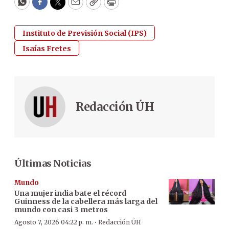
WhatsApp
Facebook
Twitter
Email
Copy
Print
Instituto de Previsión Social (IPS)
Isaías Fretes
Redacción ÚH
Últimas Noticias
Mundo
Una mujer india bate el récord
Guinness de la cabellera más larga del
mundo con casi 3 metros
·
Agosto 7, 2026 04:22 p. m.
Redacción ÚH