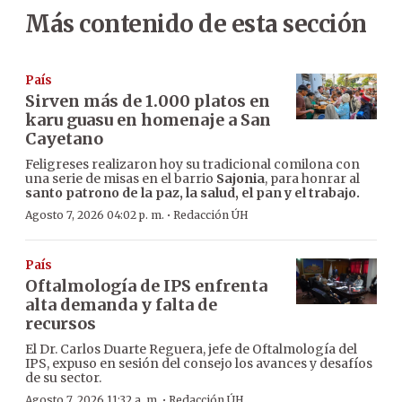
Más contenido de esta sección
País
Sirven más de 1.000 platos en
karu guasu en homenaje a San
Cayetano
Feligreses realizaron hoy su tradicional comilona con
una serie de misas en el barrio
Sajonia
, para honrar al
santo patrono de la paz, la salud, el pan y el trabajo.
·
Agosto 7, 2026 04:02 p. m.
Redacción ÚH
País
Oftalmología de IPS enfrenta
alta demanda y falta de
recursos
El Dr. Carlos Duarte Reguera, jefe de Oftalmología del
IPS, expuso en sesión del consejo los avances y desafíos
de su sector.
·
Agosto 7, 2026 11:32 a. m.
Redacción ÚH