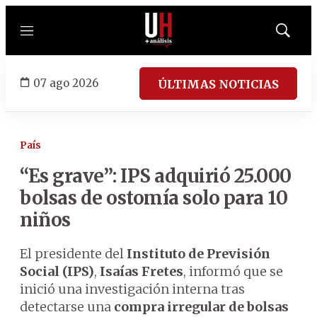
Menú
Mostrar
búsqued
07 ago 2026
ÚLTIMAS NOTICIAS
País
“Es grave”: IPS adquirió 25.000
bolsas de ostomía solo para 10
niños
El presidente del
Instituto de Previsión
Social (IPS)
,
Isaías Fretes
, informó que se
inició una investigación interna tras
detectarse una
compra irregular de bolsas