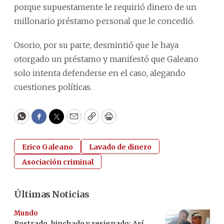
porque supuestamente le requirió dinero de un
millonario préstamo personal que le concedió.
Osorio, por su parte, desmintió que le haya
otorgado un préstamo y manifestó que Galeano
solo intenta defenderse en el caso, alegando
cuestiones políticas.
WhatsApp
Facebook
Twitter
Email
Copy
Print
Erico Galeano
Lavado de dinero
Asociación criminal
Últimas Noticias
Mundo
Postrado, hinchado y resignado: Así