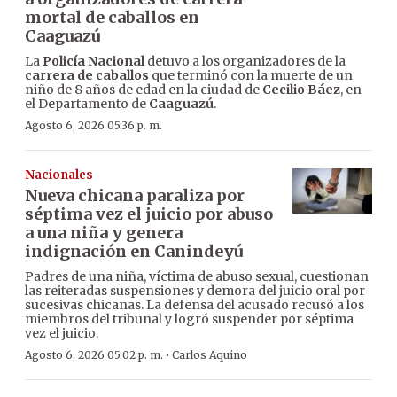
mortal de caballos en
Caaguazú
La
Policía Nacional
detuvo a los organizadores de la
carrera de caballos
que terminó con la muerte de un
niño de 8 años de edad en la ciudad de
Cecilio Báez
, en
el Departamento de
Caaguazú
.
Agosto 6, 2026 05:36 p. m.
Nacionales
Nueva chicana paraliza por
séptima vez el juicio por abuso
a una niña y genera
indignación en Canindeyú
Padres de una niña, víctima de abuso sexual, cuestionan
las reiteradas suspensiones y demora del juicio oral por
sucesivas chicanas. La defensa del acusado recusó a los
miembros del tribunal y logró suspender por séptima
vez el juicio.
·
Agosto 6, 2026 05:02 p. m.
Carlos Aquino