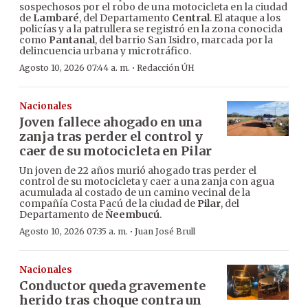
sospechosos por el robo de una motocicleta en la ciudad
de
Lambaré
, del Departamento
Central
. El ataque a los
policías y a la patrullera se registró en la zona conocida
como
Pantanal
, del barrio San Isidro, marcada por la
delincuencia urbana y microtráfico.
·
Agosto 10, 2026 07:44 a. m.
Redacción ÚH
Nacionales
Joven fallece ahogado en una
zanja tras perder el control y
caer de su motocicleta en Pilar
Un joven de 22 años murió ahogado tras perder el
control de su motocicleta y caer a una zanja con agua
acumulada al costado de un camino vecinal de la
compañía Costa Pacú de la ciudad de
Pilar
, del
Departamento de
Ñeembucú
.
·
Agosto 10, 2026 07:35 a. m.
Juan José Brull
Nacionales
Conductor queda gravemente
herido tras choque contra un