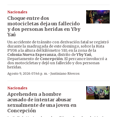
Nacionales
Choque entre dos
motocicletas deja un fallecido
y dos personas heridas en Yby
Yaú
Un accidente de tránsito con derivación fatal se registró
durante la madrugada de este domingo, sobre la Ruta
PY08 a la altura del kilómetro 510, en la zona de la
Colonia Nueva Esperanza
, distrito de
Yby Yaú
,
Departamento de
Concepción
. El percance involucró a
dos motocicletas y dejó un fallecido y dos personas
heridas.
·
Agosto 9, 2026 07:46 p. m.
Justiniano Riveros
Nacionales
Aprehenden a hombre
acusado de intentar abusar
sexualmente de una joven en
Concepción