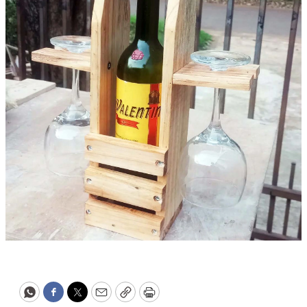
WhatsApp
Facebook
Twitter
Email
Copy
Print