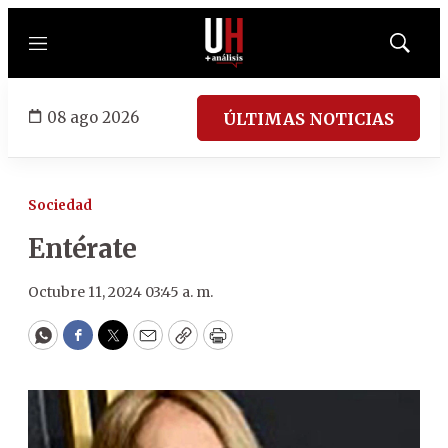
Menú
Mostrar
búsqued
08 ago 2026
ÚLTIMAS NOTICIAS
Sociedad
Entérate
Octubre 11, 2024 03:45 a. m.
WhatsApp
Facebook
Twitter
Email
Copy
Print