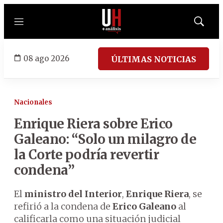
Menú
Mostrar
búsqued
08 ago 2026
ÚLTIMAS NOTICIAS
Nacionales
Enrique Riera sobre Erico
Galeano: “Solo un milagro de
la Corte podría revertir
condena”
El
ministro del Interior
,
Enrique Riera
, se
refirió a la condena de
Erico Galeano
al
calificarla como una situación judicial