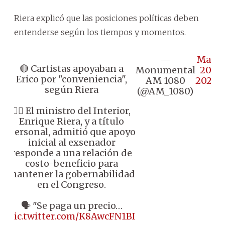
Riera explicó que las posiciones políticas deben
entenderse según los tiempos y momentos.
—
May
🔴 Cartistas apoyaban a
Monumental
20,
Erico por "conveniencia",
AM 1080
2026
según Riera
(@AM_1080)
👉🏼 El ministro del Interior,
Enrique Riera, y a título
personal, admitió que apoyo
inicial al exsenador
responde a una relación de
costo-beneficio para
mantener la gobernabilidad
en el Congreso.
🗣️ "Se paga un precio…
pic.twitter.com/K8AwcFN1BI