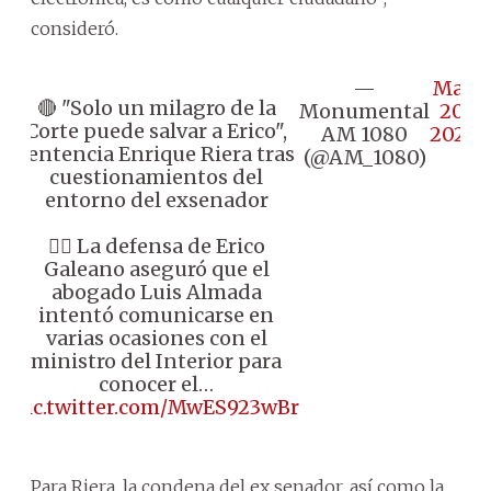
consideró.
—
May
🔴 "Solo un milagro de la
Monumental
20,
Corte puede salvar a Erico",
AM 1080
2026
sentencia Enrique Riera tras
(@AM_1080)
cuestionamientos del
entorno del exsenador
👉🏼 La defensa de Erico
Galeano aseguró que el
abogado Luis Almada
intentó comunicarse en
varias ocasiones con el
ministro del Interior para
conocer el…
pic.twitter.com/MwES923wBr
Para Riera, la condena del ex senador, así como la