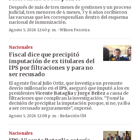
Después de más de tres meses de gestiones y un proceso
judicial, tres menores de 4 meses, 7 y 8 años recibieron
las vacunas que les correspondían dentro del esquema
nacional de inmunización.
·
Agosto 5, 2026 12:40 p. m.
Wilson Ferreira
Nacionales
Fiscal dice que precipitó
imputación de ex titulares del
IPS por filtraciones y para no
ser recusado
El agente fiscal Julio Ortiz, que investiga un presunto
desvío millonario en el
IPS
, aseguró que imputó a los ex
presidentes
Vicente Bataglia
y
Jorge Brítez
a causa de
filtraciones que complican la investigación. “Tomé la
decisión de precipitar la imputación porque, si no, ya iba
a ser recusado seguramente”, expresó.
·
Agosto 5, 2026 12:08 p. m.
Redacción ÚH
Nacionales