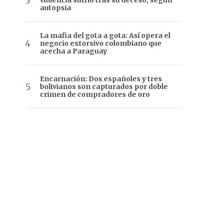
violencia sufrió tras su deceso, según
autopsia
La mafia del gota a gota: Así opera el
negocio extorsivo colombiano que
acecha a Paraguay
Encarnación: Dos españoles y tres
bolivianos son capturados por doble
crimen de compradores de oro