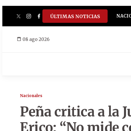
NACI
ÚLTIMAS NOTICIAS
twitter
instagram
facebook
tiktok
youtube
spotify
08 ago 2026
Nacionales
Peña critica a la J
Erico: “No mide 