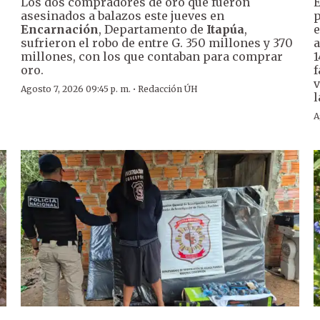
Los dos compradores de oro que fueron
E
asesinados a balazos este jueves en
p
Encarnación
, Departamento de
Itapúa
,
e
sufrieron el robo de entre G. 350 millones y 370
a
millones, con los que contaban para comprar
1
oro.
f
v
·
Agosto 7, 2026 09:45 p. m.
Redacción ÚH
l
A