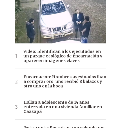
Video: Identifican a los ejecutados en
un parque ecológico de Encarnación y
aparecen imágenes claves
Encarnación: Hombres asesinados iban
a comprar oro, uno recibió 8 balazos y
otro uno en la boca
Hallan a adolescente de 14 años
enterrada en una vivienda familiar en
Caazapá
Gota a gota: Rescatan a un colombiano