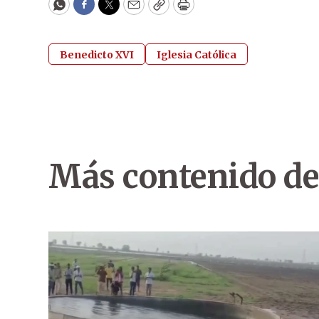
WhatsApp
Facebook
Twitter
Email
Copy
Print
Benedicto XVI
Iglesia Católica
Más contenido de