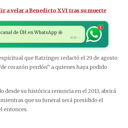
ir a velar a Benedicto XVI tras su muerte
1
 al canal de ÚH en WhatsApp 🤩
17:17
✓✓
spiritual que Ratzinger redactó el 29 de agosto
e “de corazón perdón” a quienes haya podido
do desde su histórica renuncia en el 2013, abrirá
mientras que su funeral será presidido el
l entonces.