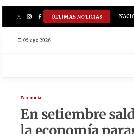
NACI
ÚLTIMAS NOTICIAS
twitter
instagram
facebook
tiktok
youtube
spotify
05 ago 2026
Economía
En setiembre sald
la economía par