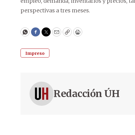
empleo, demanda, inventarios y precios, ta
perspectivas a tres meses.
WhatsApp
Facebook
Twitter
Email
Copy
Print
Impreso
Redacción ÚH