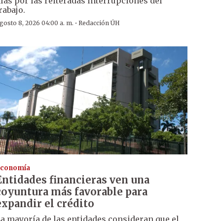
ías por las reiteradas interrupciones del
rabajo.
·
gosto 8, 2026 04:00 a. m.
Redacción ÚH
conomía
Entidades financieras ven una
coyuntura más favorable para
expandir el crédito
a mayoría de las entidades consideran que el