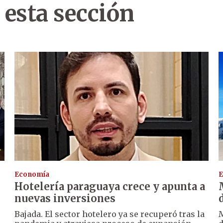
 esta sección
Economía
E
Hotelería paraguaya crece y apunta a
nuevas inversiones
Bajada. El sector hotelero ya se recuperó tras la
M