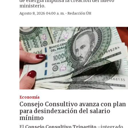
de energía impulsa la creación del nuevo
ministerio.
·
Agosto 8, 2026 04:00 a. m.
Redacción ÚH
Economía
Consejo Consultivo avanza con plan
para desindexación del salario
mínimo
El
Consejo Consultivo Tripartito
–integrado