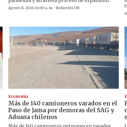
pandemia y atraviesa proceso de expansión.
d
t
·
Agosto 8, 2026 04:00 a. m.
Redacción ÚH
A
Economía
E
Más de 140 camioneros varados en el
Paso de Jama por demoras del SAG y
Aduana chilenos
Más de 140 camioneros permanecen varados
L