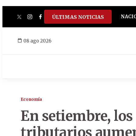
NACI
ÚLTIMAS NOTICIAS
twitter
instagram
facebook
tiktok
youtube
spotify
08 ago 2026
Economía
En setiembre, los
tributarios aume