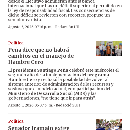
desde el Ejecutivo admitieran ante la banca
internacional que hay un déficit superior al permitido en
la ley de responsabilidad fiscal. Las consecuencias de
dicho déficit se revierten con recortes, propuso un
senador cartista.
·
Agosto 5, 2026 07:16 p. m.
Redacción ÚH
Política
Peña dice que no habrá
cambios en el manejo de
Hambre Cero
El
presidente Santiago Peña
celebró este miércoles el
segundo año de la implementación del
programa
Hambre Cero
y rechazó la posibilidad de volver al
sistema anterior de administración de los recursos y
sostuvo que el modelo actual, con participación del
Ministerio de Desarrollo Social (MDS)
y las
gobernaciones, “no tiene que ir para atrás”.
·
Agosto 5, 2026 05:07 p. m.
Redacción ÚH
Política
Senador Iramain exige