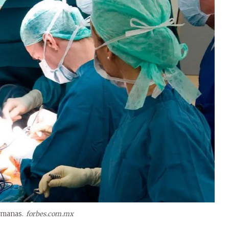
semanas.
forbes.com.mx