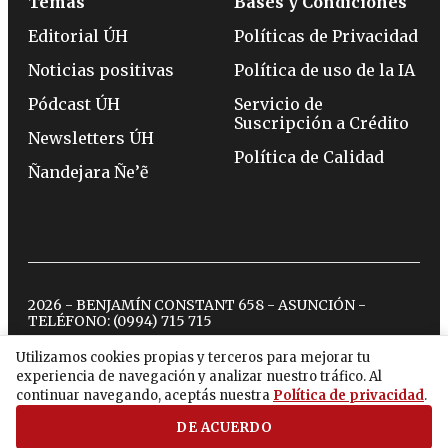
Temas
Bases y Condiciones
Editorial ÚH
Políticas de Privacidad
Noticias positivas
Política de uso de la IA
Pódcast ÚH
Servicio de
Suscripción a Crédito
Newsletters ÚH
Política de Calidad
Ñandejara Ñe’ẽ
2026 - BENJAMÍN CONSTANT 658 - ASUNCIÓN -
TELÉFONO:
(0994) 715 715
Utilizamos cookies propias y terceros para mejorar tu
experiencia de navegación y analizar nuestro tráfico. Al
twitter
instagram
facebook
tiktok
youtube
spotify
continuar navegando, aceptás nuestra
Política de privacidad
.
DE ACUERDO