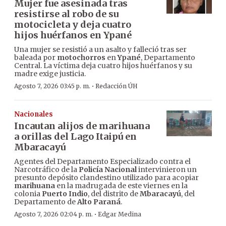
Mujer fue asesinada tras
resistirse al robo de su
motocicleta y deja cuatro
hijos huérfanos en Ypané
Una mujer se resistió a un asalto y falleció tras ser
baleada por
motochorros
en
Ypané
, Departamento
Central. La víctima deja cuatro hijos huérfanos y su
madre exige justicia.
·
Agosto 7, 2026 03:45 p. m.
Redacción ÚH
Nacionales
Incautan alijos de marihuana
a orillas del Lago Itaipú en
Mbaracayú
Agentes del Departamento Especializado contra el
Narcotráfico de la
Policía Nacional
intervinieron un
presunto depósito clandestino utilizado para acopiar
marihuana
en la madrugada de este viernes en la
colonia
Puerto Indio
, del distrito de
Mbaracayú
, del
Departamento de
Alto Paraná
.
·
Agosto 7, 2026 02:04 p. m.
Edgar Medina