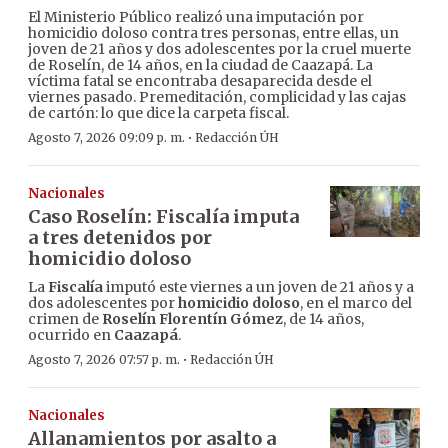
El Ministerio Público realizó una imputación por
homicidio doloso contra tres personas, entre ellas, un
joven de 21 años y dos adolescentes por la cruel muerte
de Roselín, de 14 años, en la ciudad de Caazapá. La
víctima fatal se encontraba desaparecida desde el
viernes pasado. Premeditación, complicidad y las cajas
de cartón: lo que dice la carpeta fiscal.
·
Agosto 7, 2026 09:09 p. m.
Redacción ÚH
Nacionales
Caso Roselín: Fiscalía imputa
a tres detenidos por
homicidio doloso
La
Fiscalía
imputó este viernes a un joven de 21 años y a
dos adolescentes por
homicidio doloso
, en el marco del
crimen de
Roselín Florentín Gómez
, de 14 años,
ocurrido en
Caazapá
.
·
Agosto 7, 2026 07:57 p. m.
Redacción ÚH
Nacionales
Allanamientos por asalto a