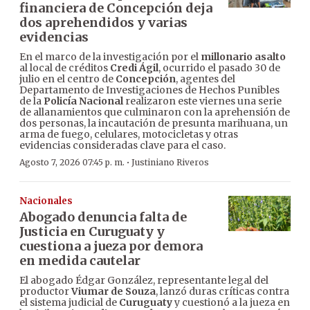
financiera de Concepción deja
dos aprehendidos y varias
evidencias
En el marco de la investigación por el
millonario asalto
al local de créditos
Credi Ágil
, ocurrido el pasado 30 de
julio en el centro de
Concepción
, agentes del
Departamento de Investigaciones de Hechos Punibles
de la
Policía Nacional
realizaron este viernes una serie
de allanamientos que culminaron con la aprehensión de
dos personas, la incautación de presunta marihuana, un
arma de fuego, celulares, motocicletas y otras
evidencias consideradas clave para el caso.
·
Agosto 7, 2026 07:45 p. m.
Justiniano Riveros
Nacionales
Abogado denuncia falta de
Justicia en Curuguaty y
cuestiona a jueza por demora
en medida cautelar
El abogado Édgar González, representante legal del
productor
Viumar de Souza
, lanzó duras críticas contra
el sistema judicial de
Curuguaty
y cuestionó a la jueza en