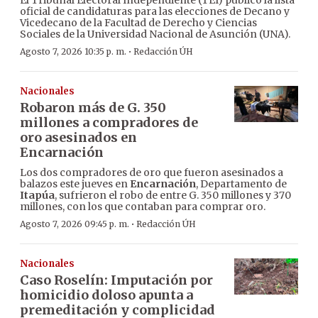
El Tribunal Electoral Independiente (TEI) publicó la lista
oficial de candidaturas para las elecciones de Decano y
Vicedecano de la Facultad de Derecho y Ciencias
Sociales de la Universidad Nacional de Asunción (UNA).
·
Agosto 7, 2026 10:35 p. m.
Redacción ÚH
Nacionales
Robaron más de G. 350
millones a compradores de
oro asesinados en
Encarnación
Los dos compradores de oro que fueron asesinados a
balazos este jueves en
Encarnación
, Departamento de
Itapúa
, sufrieron el robo de entre G. 350 millones y 370
millones, con los que contaban para comprar oro.
·
Agosto 7, 2026 09:45 p. m.
Redacción ÚH
Nacionales
Caso Roselín: Imputación por
homicidio doloso apunta a
premeditación y complicidad