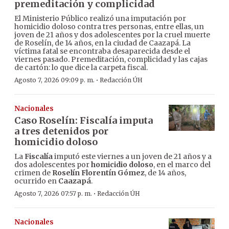
premeditación y complicidad
El Ministerio Público realizó una imputación por
homicidio doloso contra tres personas, entre ellas, un
joven de 21 años y dos adolescentes por la cruel muerte
de Roselín, de 14 años, en la ciudad de Caazapá. La
víctima fatal se encontraba desaparecida desde el
viernes pasado. Premeditación, complicidad y las cajas
de cartón: lo que dice la carpeta fiscal.
·
Agosto 7, 2026 09:09 p. m.
Redacción ÚH
Nacionales
Caso Roselín: Fiscalía imputa
a tres detenidos por
homicidio doloso
La
Fiscalía
imputó este viernes a un joven de 21 años y a
dos adolescentes por
homicidio doloso
, en el marco del
crimen de
Roselín Florentín Gómez
, de 14 años,
ocurrido en
Caazapá
.
·
Agosto 7, 2026 07:57 p. m.
Redacción ÚH
Nacionales