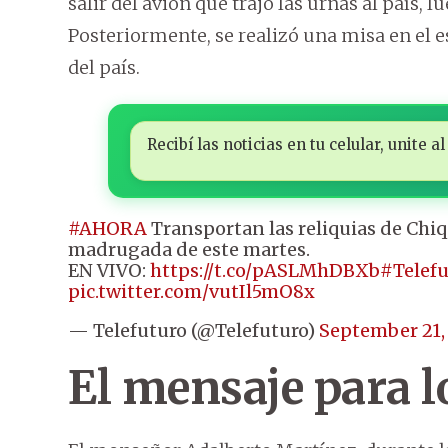
salir del avión que trajo las urnas al país,
Posteriormente, se realizó una misa en el e
del país.
Recibí las noticias en tu celular, unite
#AHORA
Transportan las reliquias de Chiq
madrugada de este martes.
EN VIVO:
https://t.co/pASLMhDBXb
#Telef
pic.twitter.com/vutIl5mO8x
— Telefuturo (@Telefuturo)
September 21,
El mensaje para l