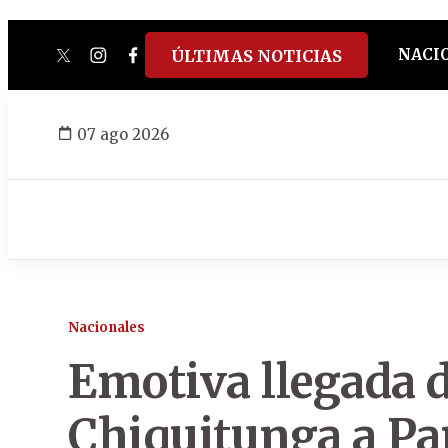
NACI
ÚLTIMAS NOTICIAS
twitter
instagram
facebook
tiktok
youtube
spotify
07 ago 2026
Nacionales
Emotiva llegada de
Chiquitunga a P