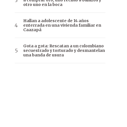
a comprar oro, uno recibió 8 balazos y
otro uno en la boca
Hallan a adolescente de 14 años
enterrada en una vivienda familiar en
Caazapá
Gota a gota: Rescatan a un colombiano
secuestrado y torturado y desmantelan
una banda de usura