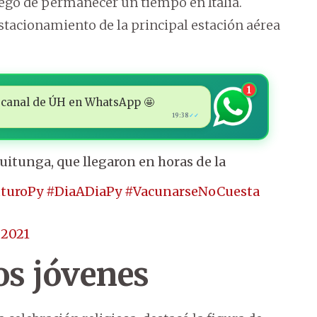
 luego de permanecer un tiempo en Italia.
stacionamiento de la principal estación aérea
1
 al canal de ÚH en WhatsApp 🤩
19:38
✓✓
uitunga, que llegaron en horas de la
uturoPy
#DiaADiaPy
#VacunarseNoCuesta
 2021
os jóvenes