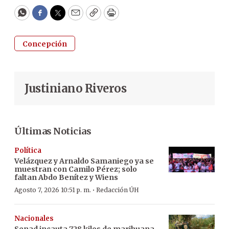
WhatsApp
Facebook
Twitter
Email
Copy
Print
Concepción
Justiniano Riveros
Últimas Noticias
Política
Velázquez y Arnaldo Samaniego ya se
muestran con Camilo Pérez; solo
faltan Abdo Benítez y Wiens
·
Agosto 7, 2026 10:51 p. m.
Redacción ÚH
Nacionales
Senad incauta 728 kilos de marihuana