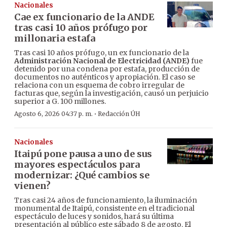
Nacionales
Cae ex funcionario de la ANDE
tras casi 10 años prófugo por
millonaria estafa
Tras casi 10 años prófugo, un ex funcionario de la
Administración Nacional de Electricidad (ANDE)
fue
detenido por una condena por estafa, producción de
documentos no auténticos y apropiación. El caso se
relaciona con un esquema de cobro irregular de
facturas que, según la investigación, causó un perjuicio
superior a G. 100 millones.
·
Agosto 6, 2026 04:37 p. m.
Redacción ÚH
Nacionales
Itaipú pone pausa a uno de sus
mayores espectáculos para
modernizar: ¿Qué cambios se
vienen?
Tras casi 24 años de funcionamiento, la iluminación
monumental de Itaipú, consistente en el tradicional
espectáculo de luces y sonidos, hará su última
presentación al público este sábado 8 de agosto. El