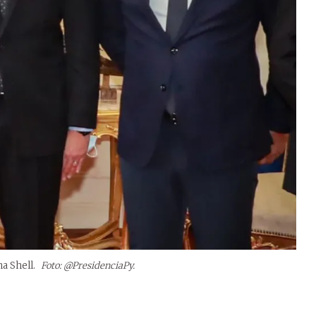
ma Shell.
Foto: @PresidenciaPy.