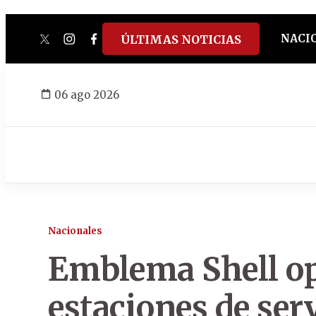
NACI
ÚLTIMAS NOTICIAS
twitter
instagram
facebook
tiktok
youtube
spotify
06 ago 2026
Nacionales
Emblema Shell op
estaciones de ser