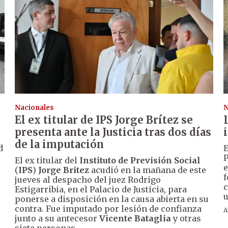
Nacionales
N
El ex titular de IPS Jorge Brítez se
presenta ante la Justicia tras dos días
de la imputación
d
E
P
El ex titular del
Instituto de Previsión Social
e
(
IPS
)
Jorge Britez
acudió en la mañana de este
f
jueves al despacho del juez Rodrigo
c
Estigarribia, en el Palacio de Justicia, para
u
ponerse a disposición en la causa abierta en su
contra. Fue imputado por lesión de confianza
A
junto a su antecesor
Vicente Bataglia
y otras