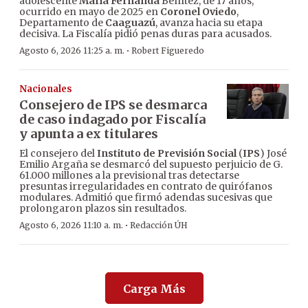
adolescente
María Fernanda
Benítez, de 17 años,
ocurrido en mayo de 2025 en
Coronel Oviedo
,
Departamento de
Caaguazú
, avanza hacia su etapa
decisiva. La Fiscalía pidió penas duras para acusados.
·
Agosto 6, 2026 11:25 a. m.
Robert Figueredo
Nacionales
Consejero de IPS se desmarca
de caso indagado por Fiscalía
y apunta a ex titulares
El consejero del
Instituto de Previsión Social
(
IPS
) José
Emilio Argaña se desmarcó del supuesto perjuicio de G.
61.000 millones a la previsional tras detectarse
presuntas irregularidades en contrato de quirófanos
modulares. Admitió que firmó adendas sucesivas que
prolongaron plazos sin resultados.
·
Agosto 6, 2026 11:10 a. m.
Redacción ÚH
Carga Más