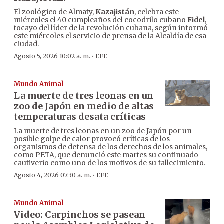
El zoológico de Almaty,
Kazajistán
, celebra este
miércoles el 40 cumpleaños del cocodrilo cubano
Fidel
,
tocayo del líder de la revolución cubana, según informó
este miércoles el servicio de prensa de la Alcaldía de esa
ciudad.
·
Agosto 5, 2026 10:02 a. m.
EFE
Mundo Animal
La muerte de tres leonas en un
zoo de Japón en medio de altas
temperaturas desata críticas
La muerte de tres leonas en un zoo de Japón por un
posible golpe de calor provocó críticas de los
organismos de defensa de los derechos de los animales,
como PETA, que denunció este martes su continuado
cautiverio como uno de los motivos de su fallecimiento.
·
Agosto 4, 2026 07:30 a. m.
EFE
Mundo Animal
Video: Carpinchos se pasean