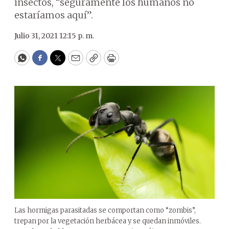
insectos, “seguramente los humanos no
estaríamos aquí”.
Julio 31, 2021 12:15 p. m.
WhatsApp
Facebook
Twitter
Email
Copy
Print
Las hormigas parasitadas se comportan como “zombis”,
trepan por la vegetación herbácea y se quedan inmóviles.