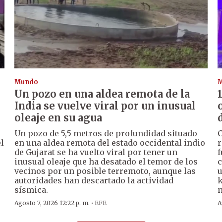
Mundo
Un pozo en una aldea remota de la
India se vuelve viral por un inusual
oleaje en su agua
Un pozo de 5,5 metros de profundidad situado
C
l
en una aldea remota del estado occidental indio
r
de Gujarat se ha vuelto viral por tener un
f
inusual oleaje que ha desatado el temor de los
c
vecinos por un posible terremoto, aunque las
u
autoridades han descartado la actividad
k
sísmica.
n
·
Agosto 7, 2026 12:22 p. m.
EFE
A