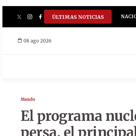
NACI
ÚLTIMAS NOTICIAS
twitter
instagram
facebook
tiktok
youtube
spotify
08 ago 2026
Mundo
El programa nucl
persa, el principa