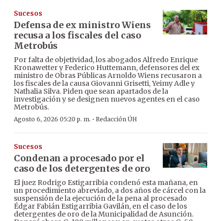
Sucesos
Defensa de ex ministro Wiens
recusa a los fiscales del caso
Metrobús
Por falta de objetividad, los abogados Alfredo Enrique
Kronawetter y Federico Huttemann, defensores del ex
ministro de Obras Públicas Arnoldo Wiens recusaron a
los fiscales de la causa Giovanni Grisetti, Yeimy Adle y
Nathalia Silva. Piden que sean apartados de la
investigación y se designen nuevos agentes en el caso
Metrobús.
·
Agosto 6, 2026 05:20 p. m.
Redacción ÚH
Sucesos
Condenan a procesado por el
caso de los detergentes de oro
El juez Rodrigo Estigarribia condenó esta mañana, en
un procedimiento abreviado, a dos años de cárcel con la
suspensión de la ejecución de la pena al procesado
Édgar Fabián Estigarribia Gavilán, en el caso de los
detergentes de oro de la Municipalidad de Asunción.