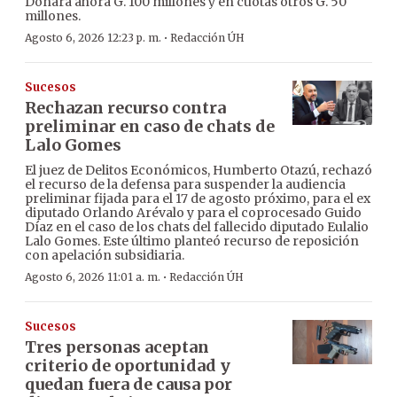
Donará ahora G. 100 millones y en cuotas otros G. 50
millones.
·
Agosto 6, 2026 12:23 p. m.
Redacción ÚH
Sucesos
Rechazan recurso contra
preliminar en caso de chats de
Lalo Gomes
El juez de Delitos Económicos, Humberto Otazú, rechazó
el recurso de la defensa para suspender la audiencia
preliminar fijada para el 17 de agosto próximo, para el ex
diputado Orlando Arévalo y para el coprocesado Guido
Díaz en el caso de los chats del fallecido diputado Eulalio
Lalo Gomes. Este último planteó recurso de reposición
con apelación subsidiaria.
·
Agosto 6, 2026 11:01 a. m.
Redacción ÚH
Sucesos
Tres personas aceptan
criterio de oportunidad y
quedan fuera de causa por