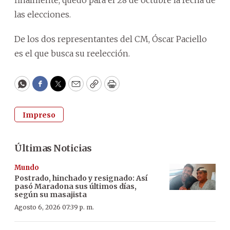
finalmente, quedó para el 28 de octubre la fecha de
las elecciones.
De los dos representantes del CM, Óscar Paciello
es el que busca su reelección.
WhatsApp
Facebook
Twitter
Email
Copy
Print
Impreso
Últimas Noticias
Mundo
Postrado, hinchado y resignado: Así
pasó Maradona sus últimos días,
según su masajista
Agosto 6, 2026 07:39 p. m.