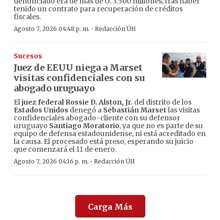
denunciado era de más de G. 3.500 millones, tras haber
tenido un contrato para recuperación de créditos
fiscales.
·
Agosto 7, 2026 04:48 p. m.
Redacción ÚH
Sucesos
Juez de EEUU niega a Marset
visitas confidenciales con su
abogado uruguayo
El
juez federal Rossie D. Alston, Jr.
del distrito de los
Estados Unidos
denegó a
Sebastián Marset
las visitas
confidenciales abogado-cliente con su defensor
uruguayo
Santiago Moratorio
, ya que no es parte de su
equipo de defensa estadounidense, ni está acreditado en
la causa. El procesado está preso, esperando su juicio
que comenzará el 11 de enero.
·
Agosto 7, 2026 04:16 p. m.
Redacción ÚH
Carga Más