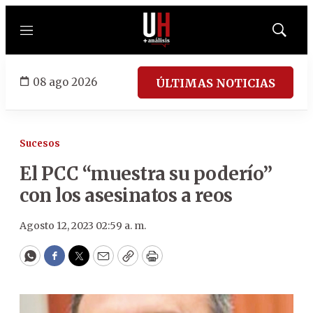
Menú
Mostrar
búsqued
08 ago 2026
ÚLTIMAS NOTICIAS
Sucesos
El PCC “muestra su poderío”
con los asesinatos a reos
Agosto 12, 2023 02:59 a. m.
WhatsApp
Facebook
Twitter
Email
Copy
Print