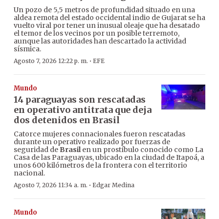
Un pozo de 5,5 metros de profundidad situado en una
aldea remota del estado occidental indio de Gujarat se ha
vuelto viral por tener un inusual oleaje que ha desatado
el temor de los vecinos por un posible terremoto,
aunque las autoridades han descartado la actividad
sísmica.
·
Agosto 7, 2026 12:22 p. m.
EFE
Mundo
14 paraguayas son rescatadas
en operativo antitrata que deja
dos detenidos en Brasil
Catorce mujeres connacionales fueron rescatadas
durante un operativo realizado por fuerzas de
seguridad de
Brasil
en un prostíbulo conocido como La
Casa de las Paraguayas, ubicado en la ciudad de Itapoá, a
unos 600 kilómetros de la frontera con el territorio
nacional.
·
Agosto 7, 2026 11:34 a. m.
Edgar Medina
Mundo