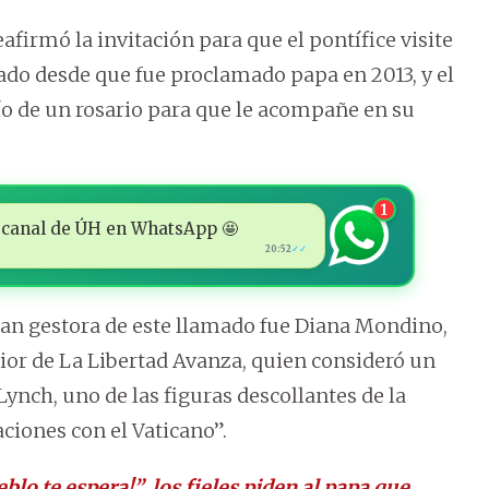
eafirmó la invitación para que el pontífice visite
sado desde que fue proclamado papa en 2013, y el
nvío de un rosario para que le acompañe en su
1
 al canal de ÚH en WhatsApp 🤩
20:52
✓✓
ran gestora de este llamado fue Diana Mondino,
erior de La Libertad Avanza, quien consideró un
Lynch, uno de las figuras descollantes de la
aciones con el Vaticano”.
eblo te espera!”, los fieles piden al papa que