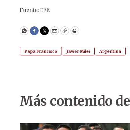
Fuente: EFE
WhatsApp
Facebook
Twitter
Email
Copy
Print
Papa Francisco
Javier Milei
Argentina
Más contenido de