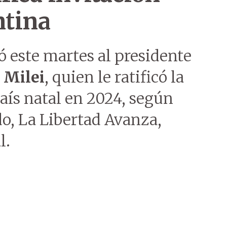
ntina
ó este martes al presidente
r Milei
, quien le ratificó la
país natal en 2024, según
o, La Libertad Avanza,
l.