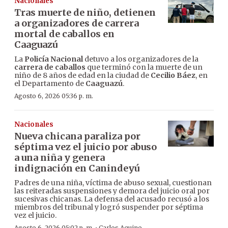
Nacionales
Tras muerte de niño, detienen
a organizadores de carrera
mortal de caballos en
Caaguazú
La
Policía Nacional
detuvo a los organizadores de la
carrera de caballos
que terminó con la muerte de un
niño de 8 años de edad en la ciudad de
Cecilio Báez
, en
el Departamento de
Caaguazú
.
Agosto 6, 2026 05:36 p. m.
Nacionales
Nueva chicana paraliza por
séptima vez el juicio por abuso
a una niña y genera
indignación en Canindeyú
Padres de una niña, víctima de abuso sexual, cuestionan
las reiteradas suspensiones y demora del juicio oral por
sucesivas chicanas. La defensa del acusado recusó a los
miembros del tribunal y logró suspender por séptima
vez el juicio.
Agosto 6, 2026 05:02 p. m.
Carlos Aquino