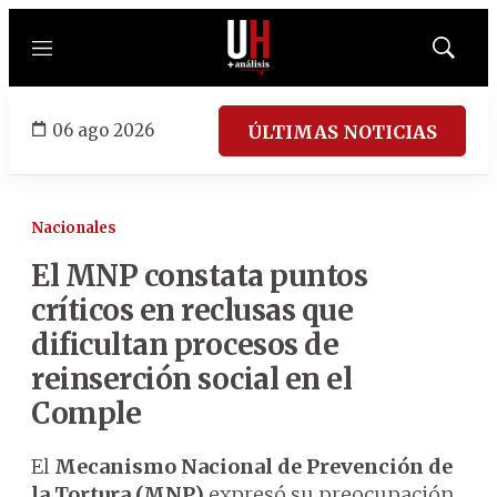
Menú
Mostrar
búsqued
06 ago 2026
ÚLTIMAS NOTICIAS
Nacionales
El MNP constata puntos
críticos en reclusas que
dificultan procesos de
reinserción social en el
Comple
El
Mecanismo Nacional de Prevención de
la Tortura (MNP)
expresó su preocupación