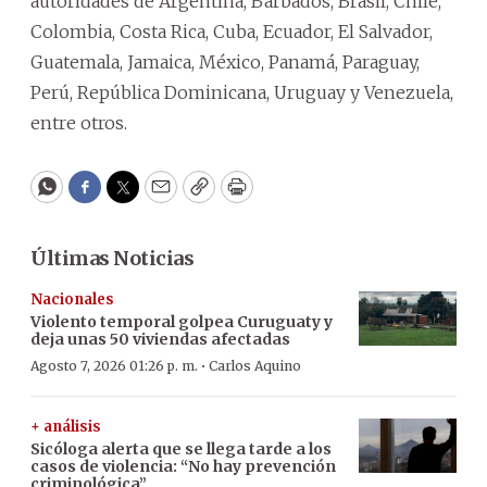
autoridades de Argentina, Barbados, Brasil, Chile,
Colombia, Costa Rica, Cuba, Ecuador, El Salvador,
Guatemala, Jamaica, México, Panamá, Paraguay,
Perú, República Dominicana, Uruguay y Venezuela,
entre otros.
WhatsApp
Facebook
Twitter
Email
Copy
Print
Últimas Noticias
Nacionales
Violento temporal golpea Curuguaty y
deja unas 50 viviendas afectadas
·
Agosto 7, 2026 01:26 p. m.
Carlos Aquino
+ análisis
Sicóloga alerta que se llega tarde a los
casos de violencia: “No hay prevención
criminológica”