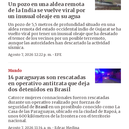
Un pozo en una aldea remota
de la India se vuelve viral por
un inusual oleaje en su agua
Un pozo de 5,5 metros de profundidad situado en una
aldea remota del estado occidental indio de Gujarat se ha
vuelto viral por tener un inusual oleaje que ha desatado
el temor de los vecinos por un posible terremoto,
aunque las autoridades han descartado la actividad
sísmica.
·
Agosto 7, 2026 12:22 p. m.
EFE
Mundo
14 paraguayas son rescatadas
en operativo antitrata que deja
dos detenidos en Brasil
Catorce mujeres connacionales fueron rescatadas
durante un operativo realizado por fuerzas de
seguridad de
Brasil
en un prostíbulo conocido como La
Casa de las Paraguayas, ubicado en la ciudad de Itapoá, a
unos 600 kilómetros de la frontera con el territorio
nacional.
·
Agosto 7, 2026 11:34 a. m.
Edgar Medina