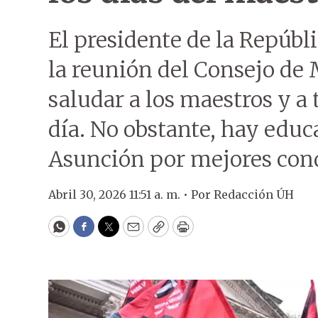
El presidente de la Repúbl
la reunión del Consejo de 
saludar a los maestros y a 
día. No obstante, hay edu
Asunción por mejores cond
Abril 30, 2026 11:51 a. m. •
Por
Redacción ÚH
WhatsApp
Facebook
Twitter
Email
Copy
Print