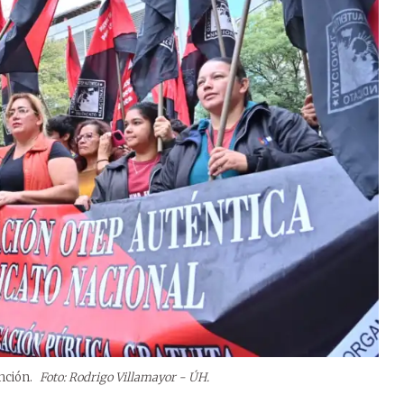
nción.
Foto: Rodrigo Villamayor - ÚH.