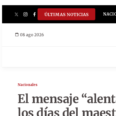
NACI
ÚLTIMAS NOTICIAS
twitter
instagram
facebook
tiktok
youtube
spotify
08 ago 2026
Nacionales
El mensaje “alent
los días del maest