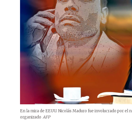
En la mira de EEUU. Nicolás Maduro fue involucrado por el
organizado
AFP