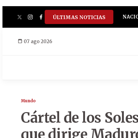
NACI
ÚLTIMAS NOTICIAS
twitter
instagram
facebook
tiktok
youtube
spotify
07 ago 2026
Mundo
Cártel de los Sole
que dirige Madur