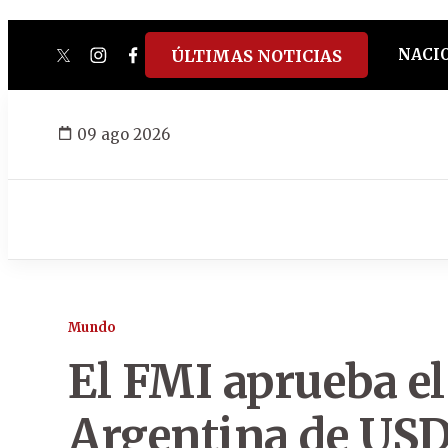
NACI
ÚLTIMAS NOTICIAS
twitter
instagram
facebook
tiktok
youtube
spotify
09 ago 2026
Mundo
El FMI aprueba e
Argentina de USD