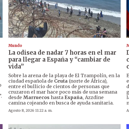
Mundo
La odisea de nadar 7 horas en el mar
para llegar a España y “cambiar de
vida”
Sobre la arena de la playa de El Trampolín, en la
E
ciudad española de
Ceuta
(norte de África),
e
o
entre el bullicio de cientos de personas que
d
cruzaron el mar hace poco más de una semana
g
.
desde
Marruecos
hasta
España
, Azzdine
l
camina cojeando en busca de ayuda sanitaria.
n
Agosto 8, 2026 11:22 a. m.
A