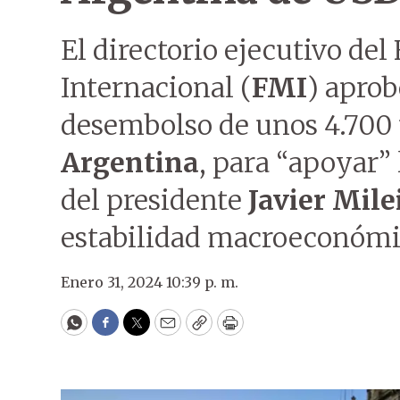
El directorio ejecutivo de
Internacional (
FMI
) aprob
desembolso de unos 4.700 
Argentina
, para “apoyar”
del presidente
Javier Mile
estabilidad macroeconómi
Enero 31, 2024 10:39 p. m.
WhatsApp
Facebook
Twitter
Email
Copy
Print