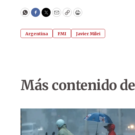
WhatsApp
Facebook
Twitter
Email
Copy
Print
Argentina
FMI
Javier Milei
Más contenido de