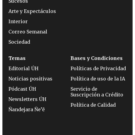
Sucesos
Arte y Espectáculos
Interior
Correo Semanal
Sociedad
Temas
Bases y Condiciones
Editorial ÚH
Políticas de Privacidad
Noticias positivas
Política de uso de la IA
Pódcast ÚH
Servicio de
Suscripción a Crédito
Newsletters ÚH
Política de Calidad
Ñandejara Ñe’ẽ