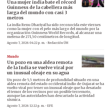
Una mujer india bate el récord
Guinness de la cabellera más
larga del mundo con casi 3
metros
La india Renu Dhariyal ha sido reconocida este viernes
como la mujer con el pelo más largo del mundo por la
organización Guinness World Records, al alcanzar una
melena de 271,50 centímetros de longitud.
·
Agosto 7, 2026 04:22 p. m.
Redacción ÚH
Mundo
Un pozo en una aldea remota
de la India se vuelve viral por
un inusual oleaje en su agua
Un pozo de 5,5 metros de profundidad situado en una
aldea remota del estado occidental indio de Gujarat se ha
vuelto viral por tener un inusual oleaje que ha desatado
el temor de los vecinos por un posible terremoto,
aunque las autoridades han descartado la actividad
sísmica.
·
Agosto 7, 2026 12:22 p. m.
EFE