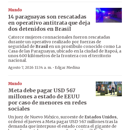
Mundo
14 paraguayas son rescatadas
en operativo antitrata que deja
dos detenidos en Brasil
Catorce mujeres connacionales fueron rescatadas
durante un operativo realizado por fuerzas de
seguridad de
Brasil
en un prostíbulo conocido como La
Casa de las Paraguayas, ubicado en la ciudad de Itapoá, a
unos 600 kilómetros de la frontera con el territorio
nacional.
·
Agosto 7, 2026 11:34 a. m.
Edgar Medina
Mundo
Meta debe pagar USD 567
millones a estado de EEUU
por caso de menores en redes
sociales
Un juez de Nuevo México, suroeste de
Estados Unidos
,
ordenó el jueves a Meta pagar USD 567 millones tras la
demanda que interpuso el estado contra el gigante de