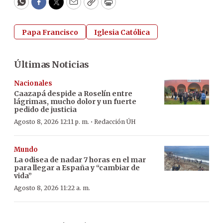
WhatsApp
Facebook
Twitter
Email
Copy
Print
Papa Francisco
Iglesia Católica
Últimas Noticias
Nacionales
Caazapá despide a Roselín entre
lágrimas, mucho dolor y un fuerte
pedido de justicia
·
Agosto 8, 2026 12:11 p. m.
Redacción ÚH
Mundo
La odisea de nadar 7 horas en el mar
para llegar a España y “cambiar de
vida”
Agosto 8, 2026 11:22 a. m.