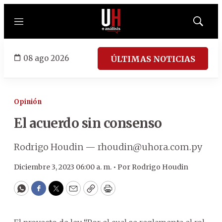
Menú
Mostrar
búsqued
08 ago 2026
ÚLTIMAS NOTICIAS
Opinión
El acuerdo sin consenso
Rodrigo Houdin — rhoudin@uhora.com.py
Diciembre 3, 2023 06:00 a. m. •
Por
Rodrigo Houdin
WhatsApp
Facebook
Twitter
Email
Copy
Print