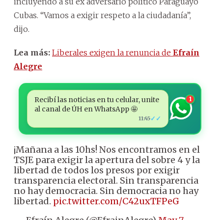
incluyendo a su ex adversario político Paraguayo
Cubas. “Vamos a exigir respeto a la ciudadanía”,
dijo.
Lea más:
Liberales exigen la renuncia de
Efraín
Alegre
Recibí las noticias en tu celular, unite
1
al canal de ÚH en WhatsApp 🤩
✓✓
11:45
¡Mañana a las 10hs! Nos encontramos en el
TSJE para exigir la apertura del sobre 4 y la
libertad de todos los presos por exigir
transparencia electoral. Sin transparencia
no hay democracia. Sin democracia no hay
libertad.
pic.twitter.com/C42uxTFPeG