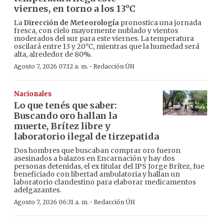
viernes, en torno a los 13°C
La
Dirección de Meteorología
pronostica una jornada
fresca, con cielo mayormente nublado y vientos
moderados del sur para este viernes. La temperatura
oscilará entre 13 y 20°C, mientras que la humedad será
alta, alrededor de 80%.
·
Agosto 7, 2026 07:12 a. m.
Redacción ÚH
Nacionales
Lo que tenés que saber:
Buscando oro hallan la
muerte, Brítez libre y
laboratorio ilegal de tirzepatida
Dos hombres que buscaban comprar oro fueron
asesinados a balazos en Encarnación y hay dos
personas detenidas, el ex titular del IPS Jorge Brítez, fue
beneficiado con libertad ambulatoria y hallan un
laboratorio clandestino para elaborar medicamentos
adelgazantes.
·
Agosto 7, 2026 06:31 a. m.
Redacción ÚH