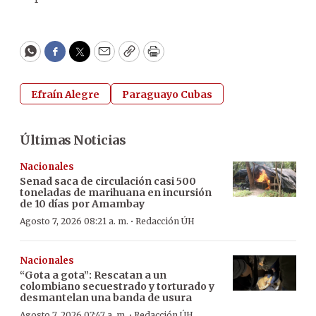
WhatsApp
Facebook
Twitter
Email
Copy
Print
Efraín Alegre
Paraguayo Cubas
Últimas Noticias
Nacionales
Senad saca de circulación casi 500
toneladas de marihuana en incursión
de 10 días por Amambay
·
Agosto 7, 2026 08:21 a. m.
Redacción ÚH
Nacionales
“Gota a gota”: Rescatan a un
colombiano secuestrado y torturado y
desmantelan una banda de usura
·
Agosto 7, 2026 07:47 a. m.
Redacción ÚH