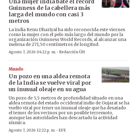
Una mujer india bate el récord
Guinness de la cabellera más
larga del mundo con casi 3
metros
La india Renu Dhariyal ha sido reconocida este viernes
como la mujer con el pelo más largo del mundo por la
organización Guinness World Records, al alcanzar una
melena de 271,50 centímetros de longitud.
·
Agosto 7, 2026 04:22 p. m.
Redacción ÚH
Mundo
Un pozo en una aldea remota
de la India se vuelve viral por
un inusual oleaje en su agua
Un pozo de 5,5 metros de profundidad situado en una
aldea remota del estado occidental indio de Gujarat se ha
vuelto viral por tener un inusual oleaje que ha desatado
el temor de los vecinos por un posible terremoto,
aunque las autoridades han descartado la actividad
sísmica.
·
Agosto 7, 2026 12:22 p. m.
EFE