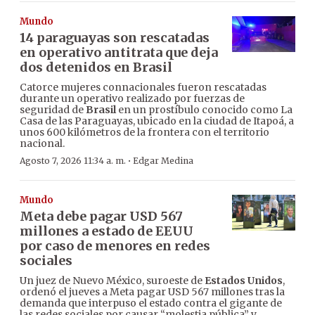
Mundo
14 paraguayas son rescatadas
en operativo antitrata que deja
dos detenidos en Brasil
Catorce mujeres connacionales fueron rescatadas
durante un operativo realizado por fuerzas de
seguridad de
Brasil
en un prostíbulo conocido como La
Casa de las Paraguayas, ubicado en la ciudad de Itapoá, a
unos 600 kilómetros de la frontera con el territorio
nacional.
·
Agosto 7, 2026 11:34 a. m.
Edgar Medina
Mundo
Meta debe pagar USD 567
millones a estado de EEUU
por caso de menores en redes
sociales
Un juez de Nuevo México, suroeste de
Estados Unidos
,
ordenó el jueves a Meta pagar USD 567 millones tras la
demanda que interpuso el estado contra el gigante de
las redes sociales por causar “molestia pública” y