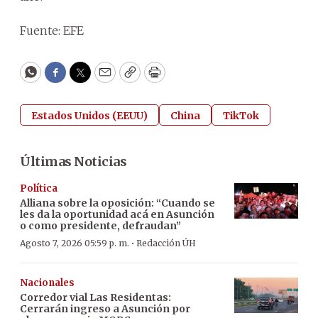
Fuente: EFE
WhatsApp
Facebook
Twitter
Email
Copy
Print
Estados Unidos (EEUU)
China
TikTok
Últimas Noticias
Política
Alliana sobre la oposición: “Cuando se
les da la oportunidad acá en Asunción
o como presidente, defraudan”
·
Agosto 7, 2026 05:59 p. m.
Redacción ÚH
Nacionales
Corredor vial Las Residentas:
Cerrarán ingreso a Asunción por