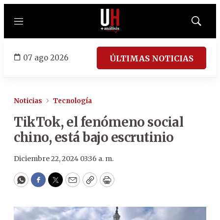
Menú
Mostrar
búsqued
07 ago 2026
ÚLTIMAS NOTICIAS
Noticias
Tecnología
TikTok, el fenómeno social
chino, está bajo escrutinio
Diciembre 22, 2024 03:36 a. m.
WhatsApp
Facebook
Twitter
Email
Copy
Print