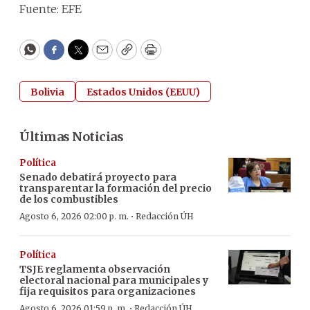
Fuente: EFE
WhatsApp
Facebook
Twitter
Email
Copy
Print
Bolivia
Estados Unidos (EEUU)
Últimas Noticias
Política
Senado debatirá proyecto para
transparentar la formación del precio
de los combustibles
·
Agosto 6, 2026 02:00 p. m.
Redacción ÚH
Política
TSJE reglamenta observación
electoral nacional para municipales y
fija requisitos para organizaciones
·
Agosto 6, 2026 01:59 p. m.
Redacción ÚH