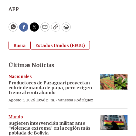
AFP
WhatsApp
Facebook
Twitter
Email
Copy
Print
Rusia
Estados Unidos (EEUU)
Últimas Noticias
Nacionales
Productores de Paraguarí proyectan
cubrir demanda de papa, pero exigen
freno al contrabando
·
Agosto 5, 2026 10:46 p. m.
Vanessa Rodríguez
Mundo
Sugieren intervención militar ante
“violencia extrema” en la región más
poblada de Bolivia