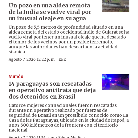
Un pozo en una aldea remota
de la India se vuelve viral por
un inusual oleaje en su agua
Un pozo de 5,5 metros de profundidad situado en una
aldea remota del estado occidental indio de Gujarat se ha
vuelto viral por tener un inusual oleaje que ha desatado
el temor de los vecinos por un posible terremoto,
aunque las autoridades han descartado la actividad
sísmica.
·
Agosto 7, 2026 12:22 p. m.
EFE
Mundo
14 paraguayas son rescatadas
en operativo antitrata que deja
dos detenidos en Brasil
Catorce mujeres connacionales fueron rescatadas
durante un operativo realizado por fuerzas de
seguridad de
Brasil
en un prostíbulo conocido como La
Casa de las Paraguayas, ubicado en la ciudad de Itapoá, a
unos 600 kilómetros de la frontera con el territorio
nacional.
·
Agosto 7, 2026 11:34 a. m.
Edgar Medina