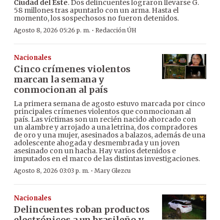
Ciudad del Este
. Dos delincuentes lograron llevarse G.
58 millones tras apuntarlo con un arma. Hasta el
momento, los sospechosos no fueron detenidos.
·
Agosto 8, 2026 05:26 p. m.
Redacción ÚH
Nacionales
Cinco crímenes violentos
marcan la semana y
conmocionan al país
La primera semana de agosto estuvo marcada por cinco
principales crímenes violentos que conmocionan al
país. Las víctimas son un recién nacido ahorcado con
un alambre y arrojado a una letrina, dos compradores
de oro y una mujer, asesinados a balazos, además de una
adolescente ahogada y desmembrada y un joven
asesinado con un hacha. Hay varios detenidos e
imputados en el marco de las distintas investigaciones.
·
Agosto 8, 2026 03:03 p. m.
Mary Glezcu
Nacionales
Delincuentes roban productos
electrónicos a un brasileño y