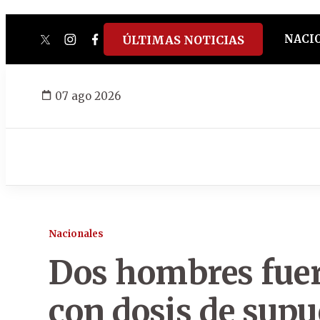
NACI
ÚLTIMAS NOTICIAS
twitter
instagram
facebook
tiktok
youtube
spotify
07 ago 2026
Nacionales
Dos hombres fue
con dosis de supu