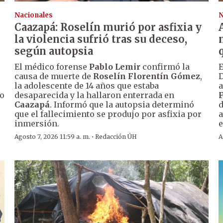
Nacionales
N
Caazapá: Roselín murió por asfixia y
la violencia sufrió tras su deceso,
según autopsia
El médico forense
Pablo Lemir
confirmó la
E
causa de muerte de
Roselín Florentín Gómez
,
D
la adolescente de 14 años que estaba
a
so
desaparecida y la hallaron enterrada en
Caazapá
. Informó que la autopsia determinó
d
que el fallecimiento se produjo por asfixia por
a
inmersión.
e
·
Agosto 7, 2026 11:59 a. m.
Redacción ÚH
A