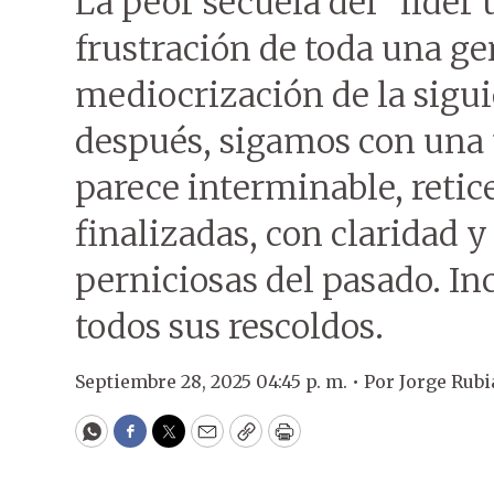
La peor secuela del “líder 
frustración de toda una ge
mediocrización de la sigui
después, sigamos con una 
parece interminable, retic
finalizadas, con claridad 
perniciosas del pasado. I
todos sus rescoldos.
Septiembre 28, 2025 04:45 p. m. •
Por
Jorge Rubi
WhatsApp
Facebook
Twitter
Email
Copy
Print