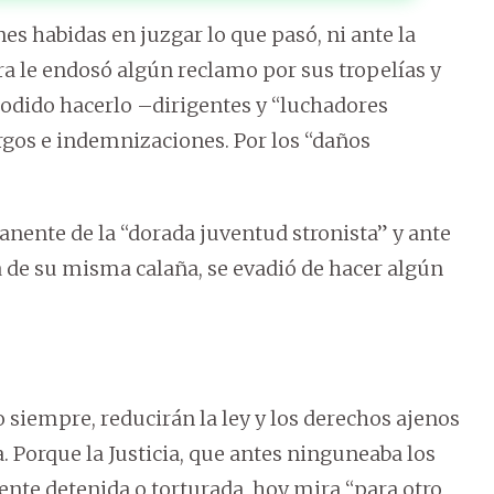
s habidas en juzgar lo que pasó, ni ante la
era le endosó algún reclamo por sus tropelías y
odido hacerlo –dirigentes y “luchadores
argos e indemnizaciones. Por los “daños
nente de la “dorada juventud stronista” y ante
a de su misma calaña, se evadió de hacer algún
o siempre, reducirán la ley y los derechos ajenos
 Porque la Justicia, que antes ninguneaba los
nte detenida o torturada, hoy mira “para otro