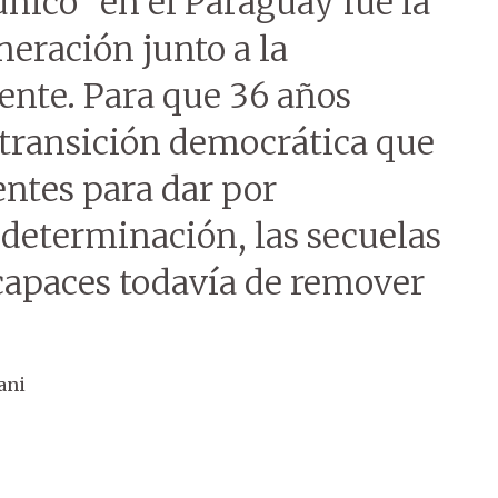
único” en el Paraguay fue la
neración junto a la
ente. Para que 36 años
transición democrática que
entes para dar por
y determinación, las secuelas
ncapaces todavía de remover
ani