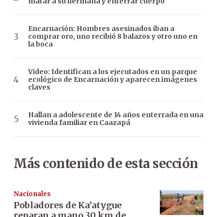
matar a su hermana y enterrar cuerpo
Encarnación: Hombres asesinados iban a
comprar oro, uno recibió 8 balazos y otro uno en
la boca
Video: Identifican a los ejecutados en un parque
ecológico de Encarnación y aparecen imágenes
claves
Hallan a adolescente de 14 años enterrada en una
vivienda familiar en Caazapá
Más contenido de esta sección
Nacionales
Pobladores de Ka’atygue
reparan a mano 30 km de