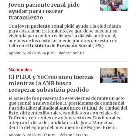
Joven paciente renal pide
ayudar para costear
tratamiento
Una joven
paciente renal
pidió ayuda a la ciudadanía
para costear su tratamiento, ya que debe adecuar su
vivienda para poder realizarse la diálisis peritoneal,
además de los costosos medicamentos que están en
falta en el
Instituto de Previsión Social
(
IPS
).
·
Agosto 6, 2026 09:14 p. m.
Redacción ÚH
Nacionales
El PLRA y YoCreo unen fuerzas
mientras la ANR busca
recuperar su bastión perdido
El acuerdo fue presentado este viernes durante un acto
que reunió a nueve de los 10 presidentes de comités del
Partido Liberal Radical Auténtico (PLRA)
de
Ciudad del
Este
, dirigentes liberales, candidatos a concejales de
YoCreo
y referentes de ambos sectores. Dos liberales
integran la lista de candidatos a la Junta Municipal
dentro del equipo del movimiento de Miguel Prieto.
·
Agosto 6, 2026 09:07 p. m.
Wilson Ferreira