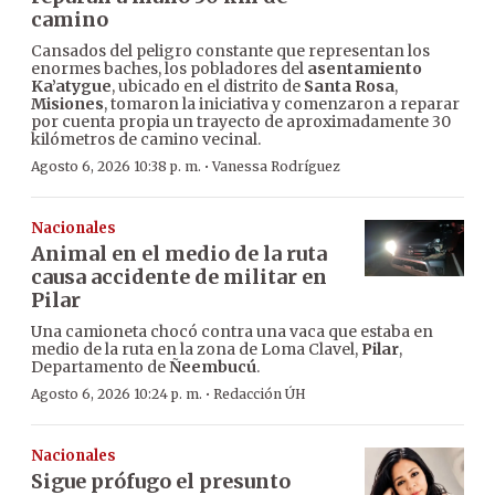
camino
Cansados del peligro constante que representan los
enormes baches, los pobladores del
asentamiento
Ka’atygue
, ubicado en el distrito de
Santa Rosa
,
Misiones
, tomaron la iniciativa y comenzaron a reparar
por cuenta propia un trayecto de aproximadamente 30
kilómetros de camino vecinal.
·
Agosto 6, 2026 10:38 p. m.
Vanessa Rodríguez
Nacionales
Animal en el medio de la ruta
causa accidente de militar en
Pilar
Una camioneta chocó contra una vaca que estaba en
medio de la ruta en la zona de Loma Clavel,
Pilar
,
Departamento de
Ñeembucú
.
·
Agosto 6, 2026 10:24 p. m.
Redacción ÚH
Nacionales
Sigue prófugo el presunto