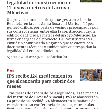
legalidad de construcción de
11 pisos a metros del arroyo
Mburicaó
Un proyecto inmobiliario que se gesta en el barrio
Recoleta
, en la calle Santa Rosa casi Mariscal López,
generó críticas por parte de vecinos preocupados por
sus consecuencias, entre ellas la construcción de un
edificio de 11 pisos, a metros del
arroyo Mburicaó
. La
firma encargada del proyecto, DE Constructora SA,
emitió un comunicado alegando que se cuenta con
documentos técnicos y ambientales que respaldan la
legalidad del emprendimiento.
·
Agosto 7, 2026 05:44 p. m.
Redacción ÚH
País
IPS recibe 124 medicamentos
que alcanzarán para cubrir dos
meses
Tras meses de espera de los asegurados, las farmacias
del
Instituto de Previsión Social (IPS)
se abastecerán.
La previsional recibió 124 fármacos en la mañana de
este viernes. En conferencia de prensa, el
Dr. Isaías
Fretes
comunicó que los medicamentos e insumos se