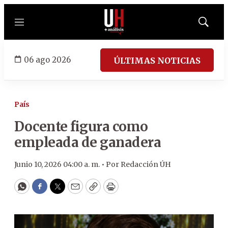
Menú
Mostrar
búsqued
06 ago 2026
ÚLTIMAS NOTICIAS
País
Docente figura como
empleada de ganadera
Junio 10, 2026 04:00 a. m. •
Por
Redacción ÚH
WhatsApp
Facebook
Twitter
Email
Copy
Print