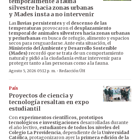
temporalmente a fauna
silvestre hacia zonas urbanas
y Mades insta a no intervenir
Las
lluvias persistentes
y el
descenso de las
temperaturas
provocaron el
desplazamiento
temporal de animales silvestres hacia zonas urbanas
y periurbanas
en busca de refugio, alimento y espacios
secos para resguardarse. Ante esta situación, el
Ministerio del Ambiente y Desarrollo Sostenible
(Mades)
recordó que se trata de un comportamiento
natural y pidió a la ciudadanía evitar intervenir para
proteger tanto a las personas como a la fauna.
·
Agosto 5, 2026 05:12 p. m.
Redacción ÚH
País
Proyectos de ciencia y
tecnología resaltan en expo
estudiantil
Con
experimentos científicos, prototipos
tecnológicos e investigaciones
desarrolladas durante
el año lectivo
, estudiantes de todos los niveles del
Colegio La Providencia
, dependiente de la
Universidad
Católica
, protagonizaron ayer la
primera edición de la