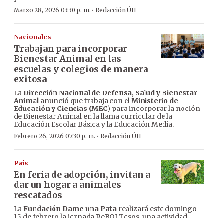
·
Marzo 28, 2026 03:30 p. m.
Redacción ÚH
Nacionales
Trabajan para incorporar
Bienestar Animal en las
escuelas y colegios de manera
exitosa
La
Dirección Nacional de Defensa, Salud y Bienestar
Animal
anunció que trabaja con el
Ministerio de
Educación y Ciencias (MEC)
para incorporar la noción
de Bienestar Animal en la llama curricular de la
Educación Escolar Básica y la Educación Media.
·
Febrero 26, 2026 07:30 p. m.
Redacción ÚH
País
En feria de adopción, invitan a
dar un hogar a animales
rescatados
La
Fundación Dame una Pata
realizará este domingo
15 de febrero la jornada ReBOLTosos, una actividad