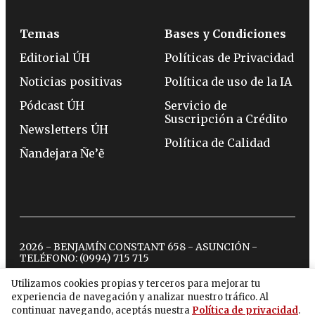
Temas
Bases y Condiciones
Editorial ÚH
Políticas de Privacidad
Noticias positivas
Política de uso de la IA
Pódcast ÚH
Servicio de
Suscripción a Crédito
Newsletters ÚH
Política de Calidad
Ñandejara Ñe’ẽ
2026 - BENJAMÍN CONSTANT 658 - ASUNCIÓN -
TELÉFONO:
(0994) 715 715
Utilizamos cookies propias y terceros para mejorar tu
experiencia de navegación y analizar nuestro tráfico. Al
twitter
instagram
facebook
tiktok
youtube
spotify
continuar navegando, aceptás nuestra
Política de privacidad
.