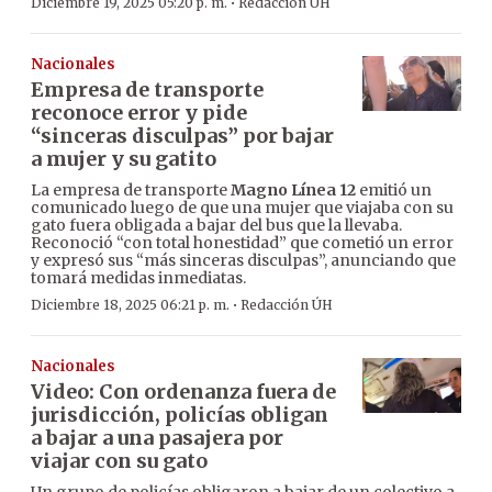
·
Diciembre 19, 2025 05:20 p. m.
Redacción ÚH
Nacionales
Empresa de transporte
reconoce error y pide
“sinceras disculpas” por bajar
a mujer y su gatito
La empresa de transporte
Magno Línea 12
emitió un
comunicado luego de que una mujer que viajaba con su
gato fuera obligada a bajar del bus que la llevaba.
Reconoció “con total honestidad” que cometió un error
y expresó sus “más sinceras disculpas”, anunciando que
tomará medidas inmediatas.
·
Diciembre 18, 2025 06:21 p. m.
Redacción ÚH
Nacionales
Video: Con ordenanza fuera de
jurisdicción, policías obligan
a bajar a una pasajera por
viajar con su gato
Un grupo de policías obligaron a bajar de un colectivo a