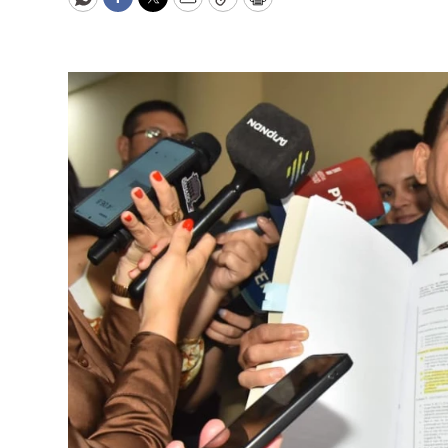
WhatsApp
Facebook
Twitter
Email
Copy
Print