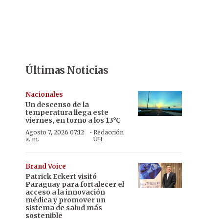
Últimas Noticias
Nacionales
Un descenso de la
temperatura llega este
viernes, en torno a los 13°C
·
Agosto 7, 2026 07:12
Redacción
a. m.
ÚH
Brand Voice
Patrick Eckert visitó
Paraguay para fortalecer el
acceso a la innovación
médica y promover un
sistema de salud más
sostenible