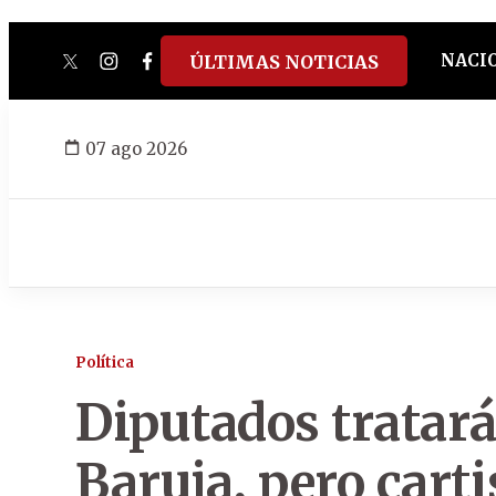
NACI
ÚLTIMAS NOTICIAS
twitter
instagram
facebook
tiktok
youtube
spotify
07 ago 2026
Política
Diputados tratará
Baruja, pero cart