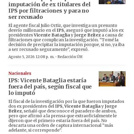
imputación de ex titulares del
IPS por filtraciones y para no
ser recusado
El agente fiscal Julio Ortiz, que investiga un presunto
desvío millonario en el
IPS
, aseguró que imputó a los ex
presidentes
Vicente Bataglia
y
Jorge Brítez
a causa de
filtraciones que complican la investigación. “Tomé la
decisión de precipitar la imputación porque, si no, ya iba
a ser recusado seguramente”, expresó.
·
Agosto 5, 2026 12:08 p. m.
Redacción ÚH
Nacionales
IPS: Vicente Bataglia estaría
fuera del país, según fiscal que
lo imputó
El fiscal de la investigación por la que fueron imputados
dos ex presidentes del
IPS
,
Vicente Bataglia
y
Jorge
Brítez
, señaló que desconoce el paradero de ambos,
pero que afirmó a la prensa que extraoficialmente le
dijeron que el primero estaría fuera del país. No
descarta una orden de captura internacional “más
adelante, si corresponde”.